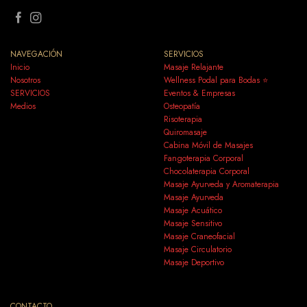
NAVEGACIÓN
SERVICIOS
Inicio
Masaje Relajante
Nosotros
Wellness Podal para Bodas ⭐
SERVICIOS
Eventos & Empresas
Medios
Osteopatía
Risoterapia
Quiromasaje
Cabina Móvil de Masajes
Fangoterapia Corporal
Chocolaterapia Corporal
Masaje Ayurveda y Aromaterapia
Masaje Ayurveda
Masaje Acuático
Masaje Sensitivo
Masaje Craneofacial
Masaje Circulatorio
Masaje Deportivo
CONTACTO