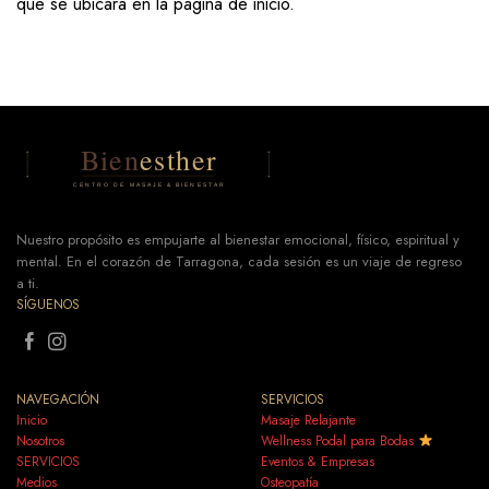
que se ubicará en la página de inicio.
Nuestro propósito es empujarte al bienestar emocional, físico, espiritual y
mental. En el corazón de Tarragona, cada sesión es un viaje de regreso
a ti.
SÍGUENOS
NAVEGACIÓN
SERVICIOS
Inicio
Masaje Relajante
Nosotros
Wellness Podal para Bodas
SERVICIOS
Eventos & Empresas
Medios
Osteopatía