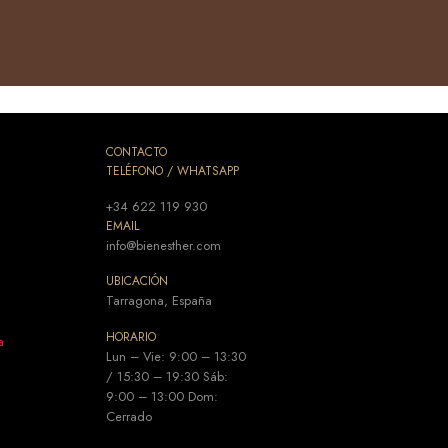
CONTACTO
TELÉFONO / WHATSAPP
+34 622 119 930
EMAIL
info@bienesther.com
UBICACIÓN
Tarragona, España
HORARIO
a
Lun – Vie: 9:00 – 13:30
/ 15:30 – 19:30 Sáb:
9:00 – 13:00 Dom:
Cerrado