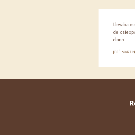
Llevaba me
de osteopa
diario.
JOSÉ MARTÍN
R