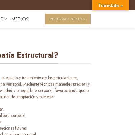
Translate »
JE
MEDIOS
RESERVAR SESIÓN
atía Estructural?
 el estudio y tratamiento de las articulaciones,
mna vertebral. Mediante técnicas manuales precisas y
ilidad y el equilibrio corporal, favoreciendo que el
ural de adaptación y bienestar.
ar.
lidad corporal.
a.
aciones futuras.
l equilibrio corporal.