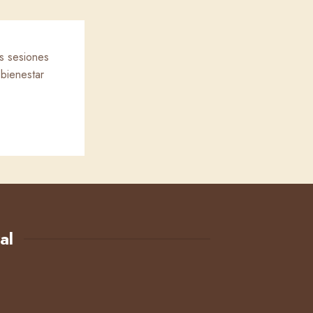
as sesiones
 bienestar
al