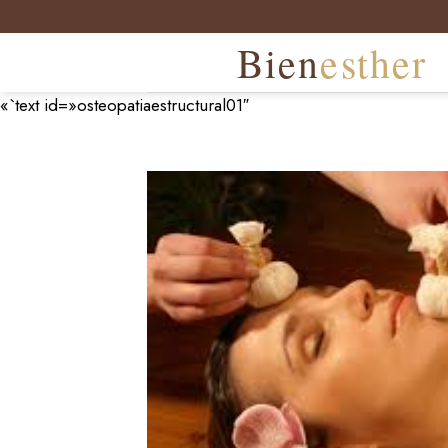
Skip
to
content
«`text id=»osteopatiaestructural01″