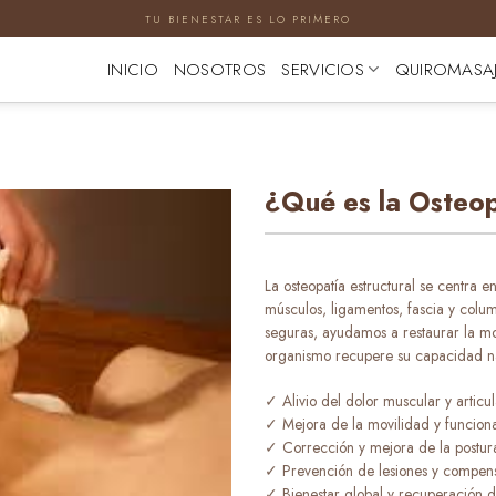
TU BIENESTAR ES LO PRIMERO
INICIO
NOSOTROS
SERVICIOS
QUIROMASA
¿Qué es la Osteop
La osteopatía estructural se centra en
músculos, ligamentos, fascia y colu
seguras, ayudamos a restaurar la mov
organismo recupere su capacidad nat
✓ Alivio del dolor muscular y articul
✓ Mejora de la movilidad y funciona
✓ Corrección y mejora de la postur
✓ Prevención de lesiones y compens
✓ Bienestar global y recuperación de