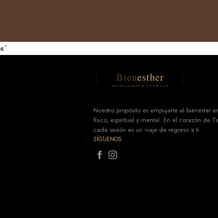
«`
Nuestro propósito es empujarte al bienestar 
físico, espiritual y mental. En el corazón de 
cada sesión es un viaje de regreso a ti.
SÍGUENOS