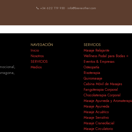
📞 +34 622 119 930 · info@bienesther.com
NAVEGACIÓN
SERVICIOS
Inicio
Masaje Relajante
Nosotros
Wellness Podal para Bodas ⭐
SERVICIOS
Eventos & Empresas
emocional,
Medios
Osteopatía
Tarragona,
Risoterapia
Quiromasaje
Cabina Móvil de Masajes
Fangoterapia Corporal
Chocolaterapia Corporal
Masaje Ayurveda y Aromaterapi
Masaje Ayurveda
Masaje Acuático
Masaje Sensitivo
Masaje Craneofacial
Masaje Circulatorio